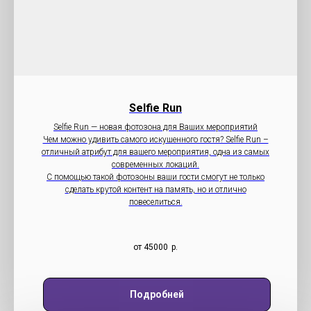
Selfie Run
Selfie Run — новая фотозона для Ваших мероприятий
Чем можно удивить самого искушенного гостя? Selfie Run –
отличный атрибут для вашего мероприятия, одна из самых
современных локаций.
С помощью такой фотозоны ваши гости смогут не только
сделать крутой контент на память, но и отлично
повеселиться.
от 45000
р.
Подробней