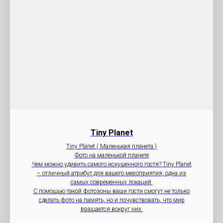
Tiny Planet
Tiny Planet ( Маленькая планета )
Фото на маленькой планете
Чем можно удивить самого искушенного гостя? Tiny Planet
– отличный атрибут для вашего мероприятия, одна из
самых современных локаций.
С помощью такой фотозоны ваши гости смогут не только
сделать фото на память, но и почувствовать, что мир
вращается вокруг них.