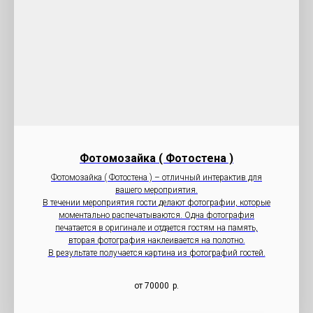
Фотомозайка ( Фотостена )
Фотомозайка ( Фотостена ) – отличный интерактив для
вашего мероприятия.
В течении мероприятия гости делают фотографии, которые
моментально распечатываются. Одна фотография
печатается в оригинале и отдается гостям на память,
вторая фотография наклеивается на полотно.
В результате получается картина из фотографий гостей.
от 70000
р.