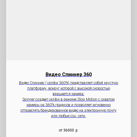
Видео Cпиннер 360
Видео Спиннер ( селфи 360%) представляет собой круглую
платформу, вокруг которой с высокой скоростью
вращается камера.
Spinner создает селфи в режиме Slow Motion с охватом
камеры на 360% градусов и позволяет мгновенно
отправлять брендированное видео на электронную почту
или любые соц. сети.
от 36000
р.