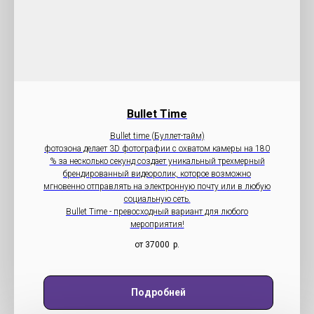
Bullet Time
Bullet time (Буллет-тайм)
фотозона делает 3D фотографии с охватом камеры на 180
% за несколько секунд создает уникальный трехмерный
брендированный видеоролик, которое возможно
мгновенно отправлять на электронную почту или в любую
социальную сеть.
Bullet Time - превосходный вариант для любого
мероприятия!
от 37000
р.
Подробней