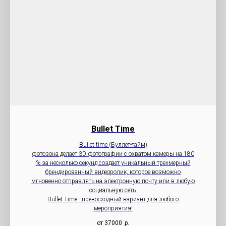
Bullet Time
Bullet time (Буллет-тайм)
фотозона делает 3D фотографии с охватом камеры на 180
% за несколько секунд создает уникальный трехмерный
брендированный видеоролик, которое возможно
мгновенно отправлять на электронную почту или в любую
социальную сеть.
Bullet Time - превосходный вариант для любого
мероприятия!
от 37000
р.