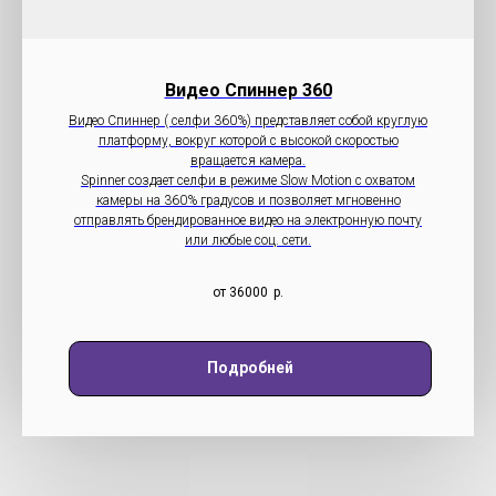
Видео Cпиннер 360
Видео Спиннер ( селфи 360%) представляет собой круглую
платформу, вокруг которой с высокой скоростью
вращается камера.
Spinner создает селфи в режиме Slow Motion с охватом
камеры на 360% градусов и позволяет мгновенно
отправлять брендированное видео на электронную почту
или любые соц. сети.
от 36000
р.
Подробней