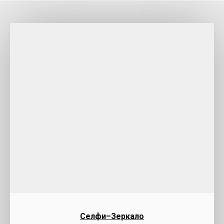
Селфи–Зеркало