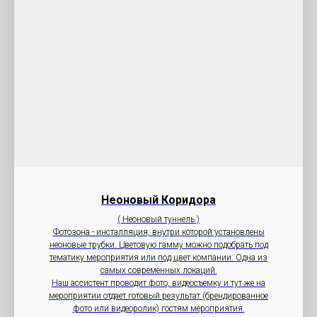
Неоновый Коридора
( Неоновый туннель )
Фотозона - инсталляция, внутри которой установлены
неоновые трубки. Цветовую гамму можно подобрать под
тематику мероприятия или под цвет компании. Одна из
самых современных локаций.
Наш ассистент проводит фото, видеосъемку и тут же на
мероприятии отдает готовый результат (брендированное
фото или видеоролик) гостям мероприятия.