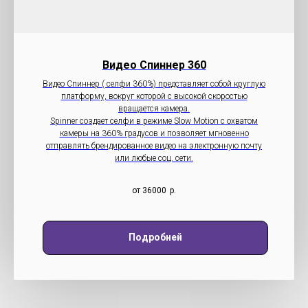
Видео Cпиннер 360
Видео Спиннер ( селфи 360%) представляет собой круглую
платформу, вокруг которой с высокой скоростью
вращается камера.
Spinner создает селфи в режиме Slow Motion с охватом
камеры на 360% градусов и позволяет мгновенно
отправлять брендированное видео на электронную почту
или любые соц. сети.
от 36000
р.
Подробней