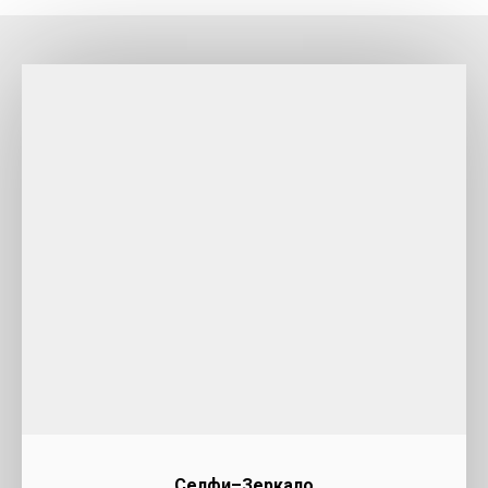
Селфи–Зеркало