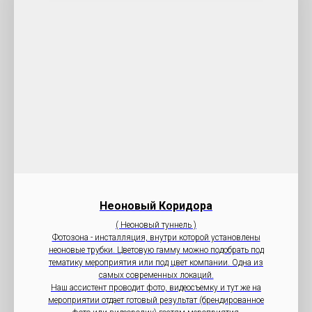
Неоновый Коридора
( Неоновый туннель )
Фотозона - инсталляция, внутри которой установлены
неоновые трубки. Цветовую гамму можно подобрать под
тематику мероприятия или под цвет компании. Одна из
самых современных локаций.
Наш ассистент проводит фото, видеосъемку и тут же на
мероприятии отдает готовый результат (брендированное