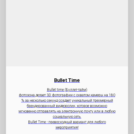
Bullet Time
Bullet time (Буллет-тайм)
фотозона делает 3D фотографии с охватом камеры на 180
% за несколько секунд создает уникальный трехмерный
брендированный видеоролик, которое возможно
мгновенно отправлять на электронную почту или в любую
социальную сеть.
Bullet Time - превосходный вариант для любого
мероприятия!