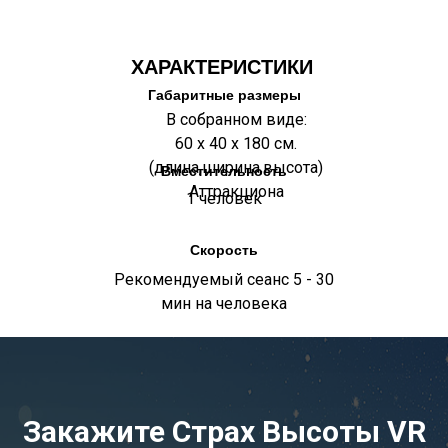
ХАРАКТЕРИСТИКИ
Габаритные размеры
В собранном виде:
60 х 40 х 180 см.
(длина,ширина,высота)
Вместительность
Аттракциона
1 человек
Скорость
Рекомендуемый сеанс 5 - 30
мин на человека
Закажите Страх Высоты VR