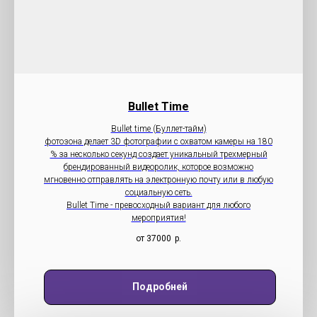
Bullet Time
Bullet time (Буллет-тайм)
фотозона делает 3D фотографии с охватом камеры на 180
% за несколько секунд создает уникальный трехмерный
брендированный видеоролик, которое возможно
мгновенно отправлять на электронную почту или в любую
социальную сеть.
Bullet Time - превосходный вариант для любого
мероприятия!
от 37000
р.
Подробней