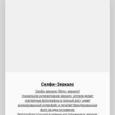
Селфи–Зеркало
Селфи зеркало (Фото–зеркало)
Уникальное интерактивное зеркало, которое делает
портретные фотографии в полный рост, имеет
анимированный интерфейс и печатает брендированные
фото за одно мгновение.
Фотография получится именно как отражение в зеркале.