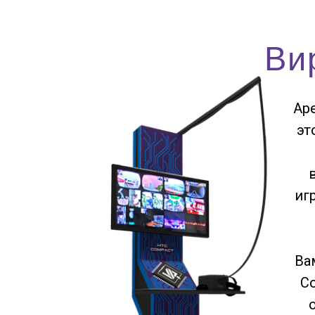
Ви
Ар
эт
иг
Ва
С