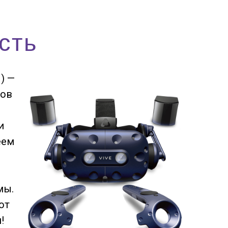
сть
) —
пов
и
еем
мы.
от
!