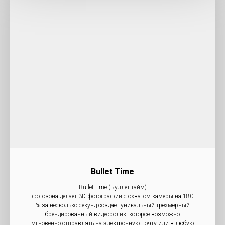
Bullet Time
Bullet time (Буллет-тайм)
фотозона делает 3D фотографии с охватом камеры на 180
% за несколько секунд создает уникальный трехмерный
брендированный видеоролик, которое возможно
мгновенно отправлять на электронную почту или в любую