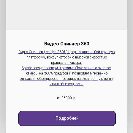
Видео Cпиннер 360
Видео Спиннер ( селфи 360%) представляет собой круглую
платформу, вокруг которой с высокой скоростью
вращается камера.
Spinner создает селфи в режиме Slow Motion с охватом
камеры на 360% градусов и позволяет мгновенно
отправлять брендированное видео на электронную почту
или любые соц. сети.
от 36000
р.
Подробней