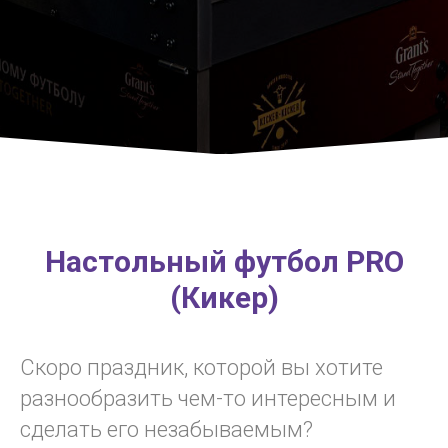
Настольный футбол PRO
(Кикер)
Скоро праздник, которой вы хотите
разнообразить чем-то интересным и
сделать его незабываемым?