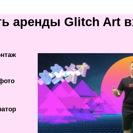
ь аренды Glitch Art в
онтаж
фото
ратор