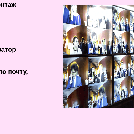
онтаж
ратор
ю почту,