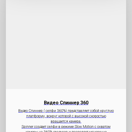
Видео Cпиннер 360
Видео Спиннер ( селфи 360%) представляет собой круглую
платформу, вокруг которой с высокой скоростью
вращается камера.
Spinner создает селфи в режиме Slow Motion с охватом