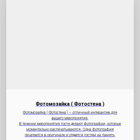
Фотомозайка ( Фотостена )
Фотомозайка ( Фотостена ) – отличный интерактив для
вашего мероприятия.
В течении мероприятия гости делают фотографии, которые
моментально распечатываются. Одна фотография
печатается в оригинале и отдается гостям на память,