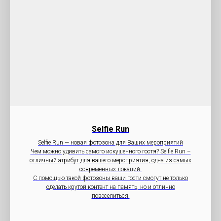
Selfie Run
Selfie Run — новая фотозона для Ваших мероприятий
Чем можно удивить самого искушенного гостя? Selfie Run –
отличный атрибут для вашего мероприятия, одна из самых
современных локаций.
С помощью такой фотозоны ваши гости смогут не только
сделать крутой контент на память, но и отлично
повеселиться.