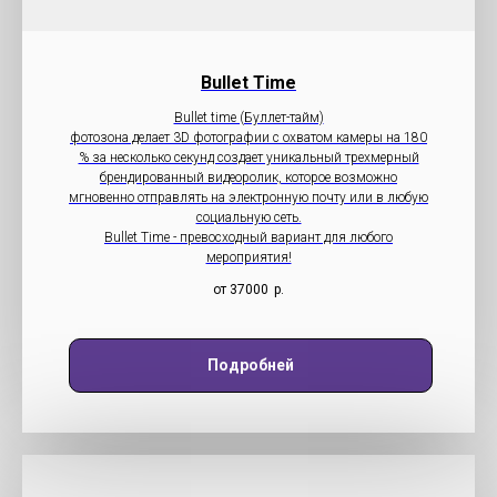
Bullet Time
Bullet time (Буллет-тайм)
фотозона делает 3D фотографии с охватом камеры на 180
% за несколько секунд создает уникальный трехмерный
брендированный видеоролик, которое возможно
мгновенно отправлять на электронную почту или в любую
социальную сеть.
Bullet Time - превосходный вариант для любого
мероприятия!
от 37000
р.
Подробней