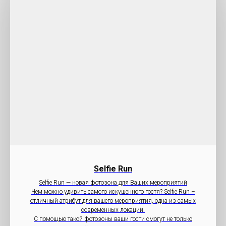
Selfie Run
Selfie Run — новая фотозона для Ваших мероприятий
Чем можно удивить самого искушенного гостя? Selfie Run –
отличный атрибут для вашего мероприятия, одна из самых
современных локаций.
С помощью такой фотозоны ваши гости смогут не только