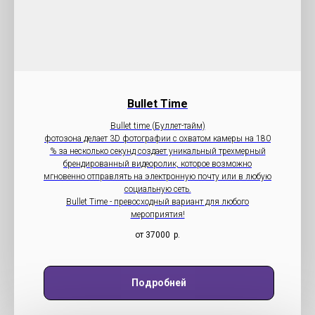
Bullet Time
Bullet time (Буллет-тайм)
фотозона делает 3D фотографии с охватом камеры на 180
% за несколько секунд создает уникальный трехмерный
брендированный видеоролик, которое возможно
мгновенно отправлять на электронную почту или в любую
социальную сеть.
Bullet Time - превосходный вариант для любого
мероприятия!
от 37000
р.
Подробней