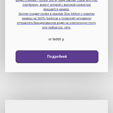
Видео Спиннер ( селфи 360%) представляет собой круглую
платформу, вокруг которой с высокой скоростью
вращается камера.
Spinner создает селфи в режиме Slow Motion с охватом
камеры на 360% градусов и позволяет мгновенно
отправлять брендированное видео на электронную почту
или любые соц. сети.
от 36000
р.
Подробней