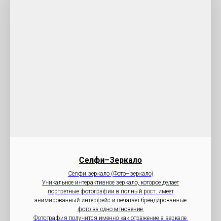
Селфи–Зеркало
Селфи зеркало (Фото–зеркало)
Уникальное интерактивное зеркало, которое делает
портретные фотографии в полный рост, имеет
анимированный интерфейс и печатает брендированные
фото за одно мгновение.
Фотография получится именно как отражение в зеркале.