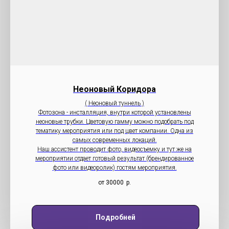
Неоновый Коридора
( Неоновый туннель )
Фотозона - инсталляция, внутри которой установлены
неоновые трубки. Цветовую гамму можно подобрать под
тематику мероприятия или под цвет компании. Одна из
самых современных локаций.
Наш ассистент проводит фото, видеосъемку и тут же на
мероприятии отдает готовый результат (брендированное
фото или видеоролик) гостям мероприятия.
от 30000
р.
Подробней